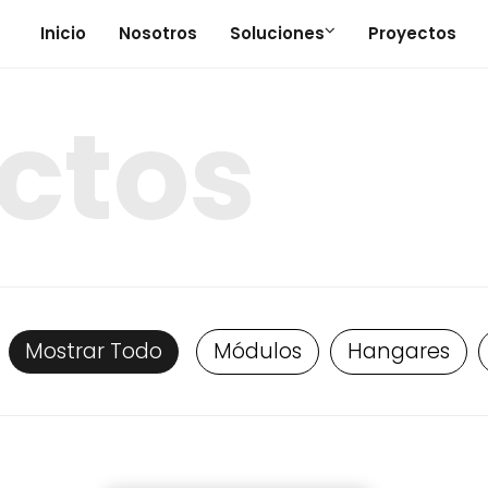
Inicio
Nosotros
Soluciones
Proyectos
ctos
Mostrar Todo
Módulos
Hangares